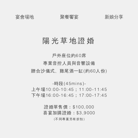
宴會場地
聚餐饗宴
新娘分享
陽光草地證婚
戶外座位約60席
專業音控人員與音響設備
贈合沙儀式、雞尾酒一缸(約60人份)
-時段(45mins)-
上午場10:00-10:45；11:00-11:45
下午場16:00-16:45；17:00-17:45
證婚單售價：$100,000
喜宴加購證婚：$3,9000
(不同專案另有折扣)