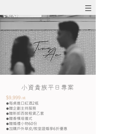
小資貴族平日專案
$9,999
桌
/
每桌進口紅酒2瓶
●
贈企劃主持服務
●
贈
新郎西裝租賃乙套
●
贈香檳塔儀式
●
贈婚禮小物60份
●
加購戶外草皮/教堂證婚享6折優惠
●