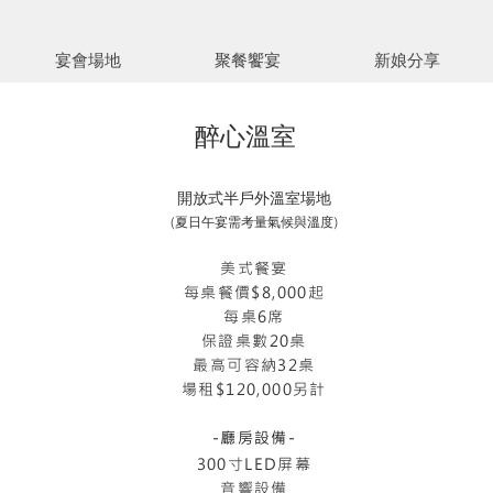
宴會場地
聚餐饗宴
新娘分享
醉心溫室
開放式半戶外溫室場地
​(夏日午宴需考量氣候與溫度)
​美式餐宴
每桌餐價$8,000起
每桌6席
​保證桌數20桌
最高可容納32桌
場租$120,000另計
-廳房設備-
300寸LED屏幕
音響設備