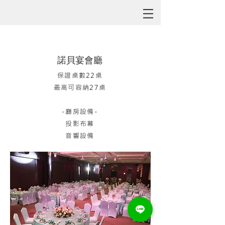
諾貝宴會廳
保證桌數22桌
最高可容納27桌
-廳房設備-
投影布幕
音響設備